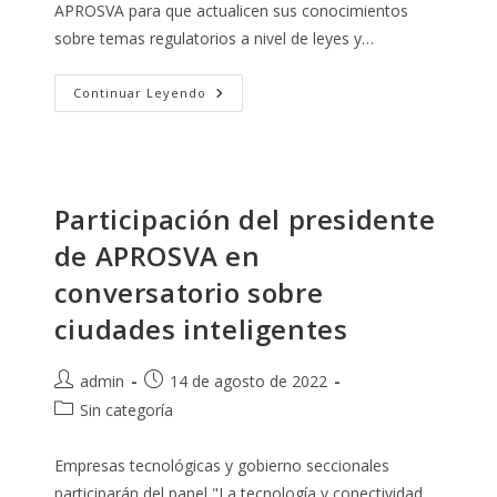
APROSVA para que actualicen sus conocimientos
sobre temas regulatorios a nivel de leyes y…
Capacitación
Continuar Leyendo
En
Temas
Regulatorios
A
Los
Socios
De
Participación del presidente
Aprosva
de APROSVA en
conversatorio sobre
ciudades inteligentes
Autor
Publicación
admin
14 de agosto de 2022
de
de
Categoría
Sin categoría
la
la
de
entrada:
entrada:
la
Empresas tecnológicas y gobierno seccionales
entrada:
participarán del panel "La tecnología y conectividad