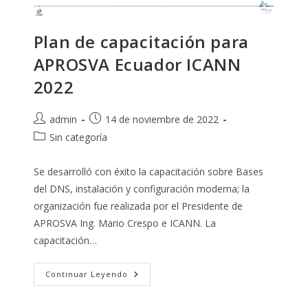
Plan de capacitación para
APROSVA Ecuador ICANN
2022
Autor
Publicación
admin
14 de noviembre de 2022
de
de
Categoría
Sin categoría
la
la
de
entrada:
entrada:
la
Se desarrolló con éxito la capacitación sobre Bases
entrada:
del DNS, instalación y configuración moderna; la
organización fue realizada por el Presidente de
APROSVA Ing. Mario Crespo e ICANN. La
capacitación…
Plan
Continuar Leyendo
De
Capacitación
Para