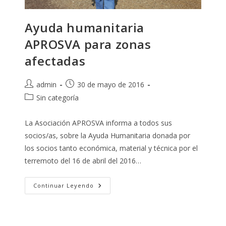
Ayuda humanitaria
APROSVA para zonas
afectadas
Autor
Publicación
admin
30 de mayo de 2016
de
de
Categoría
Sin categoría
la
la
de
entrada:
entrada:
la
La Asociación APROSVA informa a todos sus
entrada:
socios/as, sobre la Ayuda Humanitaria donada por
los socios tanto económica, material y técnica por el
terremoto del 16 de abril del 2016…
Ayuda
Continuar Leyendo
Humanitaria
APROSVA
Para
Zonas
Afectadas