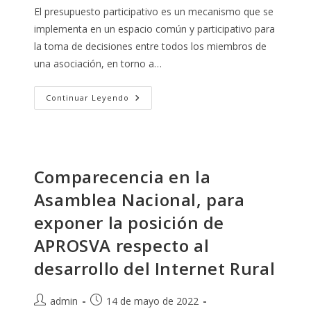
entrada:
entrada:
la
El presupuesto participativo es un mecanismo que se
entrada:
implementa en un espacio común y participativo para
la toma de decisiones entre todos los miembros de
una asociación, en torno a…
APROSVA
Continuar Leyendo
Aprueba
Presupuesto
Participativo
Para
Decidir
Los
Proyectos
Comparecencia en la
A
Ejecutar
Asamblea Nacional, para
En
Beneficio
De
exponer la posición de
Sus
Socios
APROSVA respecto al
desarrollo del Internet Rural
Autor
Publicación
admin
14 de mayo de 2022