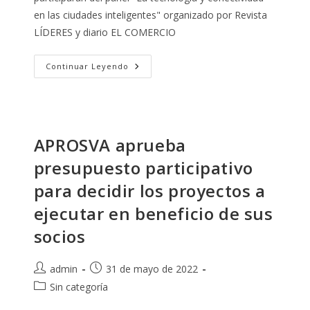
en las ciudades inteligentes" organizado por Revista
LÍDERES y diario EL COMERCIO
Participación
Continuar Leyendo
Del
Presidente
De
APROSVA
En
Conversatorio
Sobre
APROSVA aprueba
Ciudades
Inteligentes
presupuesto participativo
para decidir los proyectos a
ejecutar en beneficio de sus
socios
Autor
Publicación
admin
31 de mayo de 2022
de
de
Categoría
Sin categoría
la
la
de