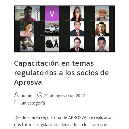
Socios
De
Aprosva
Ante
Las
Autoridades
Del
Ministerio
De
Telecomunicaciones
Y
De
La
Sociedad
De
Capacitación en temas
La
Información
regulatorios a los socios de
Aprosva
Autor
Publicación
admin
20 de agosto de 2022
de
de
Categoría
Sin categoría
la
la
de
entrada:
entrada:
la
Desde el área regulatoria de APROSVA, se realizaron
entrada:
dos talleres regulatorios dedicados a los socios de