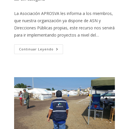
la
la
de
entrada:
entrada:
la
La Asociación APROSVA les informa a los miembros,
entrada:
que nuestra organización ya dispone de ASN y
Direcciones Públicas propias, este recurso nos servirá
para ir implementando proyectos a nivel del…
Boletín
Continuar Leyendo
Informativo:
ASN
Y
Direcciones
Públicas
Propias