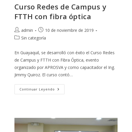
Curso Redes de Campus y
FTTH con fibra óptica
Autor
Publicación
admin
10 de noviembre de 2019
de
de
Categoría
Sin categoría
la
la
de
entrada:
entrada:
la
En Guayaquil, se desarrolló con éxito el Curso Redes
entrada:
de Campus y FTTH con Fibra Óptica, evento
organizado por APROSVA y como capacitador el Ing.
Jimmy Quiroz. El curso contó…
Curso
Continuar Leyendo
Redes
De
Campus
Y
FTTH
Con
Fibra
Óptica