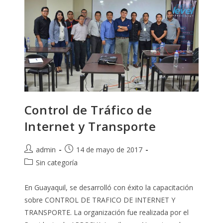
Control de Tráfico de
Internet y Transporte
Autor
Publicación
admin
14 de mayo de 2017
de
de
Categoría
Sin categoría
la
la
de
entrada:
entrada:
la
En Guayaquil, se desarrolló con éxito la capacitación
entrada:
sobre CONTROL DE TRAFICO DE INTERNET Y
TRANSPORTE. La organización fue realizada por el