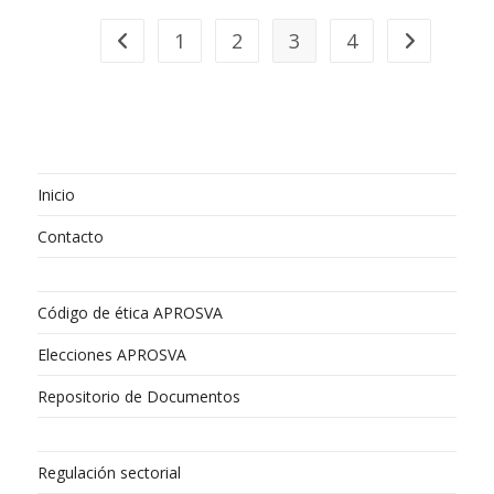
1
2
3
4
Ir a la página anterior
Ir a la págin
Inicio
Contacto
Código de ética APROSVA
Elecciones APROSVA
Repositorio de Documentos
Regulación sectorial