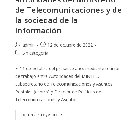
de Telecomunicaciones y de
la sociedad de la
Información
Autor
Publicación
admin
12 de octubre de 2022
de
de
Categoría
Sin categoría
la
la
de
entrada:
entrada:
la
El 11 de octubre del presente año, mediante reunión
entrada:
de trabajo entre Autoridades del MINTEL,
Subsecretario de Telecomunicaciones y Asuntos
Postales (centro) y Director de Políticas de
Telecomunicaciones y Asuntos…
Exposición
Continuar Leyendo
De
Necesidades
Regulatorias
De
Los