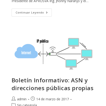
Presidente de APROSVA Ing. Jhonny Naranjo y el…
Control
Continuar Leyendo
De
Tráfico
De
Internet
Y
Transporte
Boletín Informativo: ASN y
direcciones públicas propias
Autor
Publicación
admin
14 de marzo de 2017
de
de
Categoría
Sin categoría