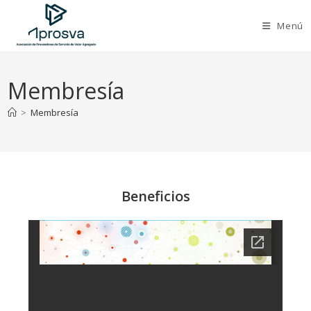
Saltar
al
Menú
contenido
Membresía
>
Membresía
Beneficios