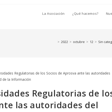
La Asociación
¿Qué hacemos?
Nue
>
2022
>
octubre
>
12
>
Sin categ
idades Regulatorias de lo
nte las autoridades del