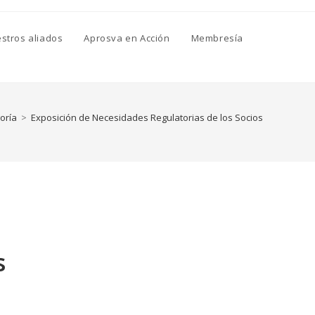
Toggle
stros aliados
Aprosva en Acción
Membresía
website
oría
>
Exposición de Necesidades Regulatorias de los Socios de Aprosva 
search
s