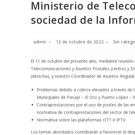
Ministerio de Telec
sociedad de la Info
Autor
Publicación
Categoría
admin
12 de octubre de 2022
Sin catego
de
de
de
la
la
la
entrada:
entrada:
entrada:
El 11 de octubre del presente año, mediante reunión
Telecomunicaciones y Asuntos Postales (centro) y Di
(derecha), y nuestro Coordinador de Asuntos Regulator
Problemas debido a cobros elevados a través de 
Municipales de Pasaje – El Oro y Puerto López –
Contraprestaciones por el uso de postes de las e
normativa de contraprestaciones del sector de te
Normativa sobre las plataformas OTT e IPTV.
Los temas abordados contribuirán a favorecer el desp