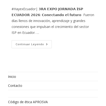
la
la
de
entrada:
entrada:
la
#HayexEcuador| 𝟯𝗥𝗔 𝗘𝗫𝗣𝗢 𝗝𝗢𝗥𝗡𝗔𝗗𝗔 𝗜𝗦𝗣
entrada:
𝗘𝗖𝗨𝗔𝗗𝗢𝗥 𝟮𝟬𝟮𝟲: 𝗖𝗼𝗻𝗲𝗰𝘁𝗮𝗻𝗱𝗼 𝗲𝗹 𝗳𝘂𝘁𝘂𝗿𝗼 ⁣ Fueron
días llenos de innovación, aprendizaje y grandes
conexiones que impulsan el crecimiento del sector
ISP en Ecuador.⁣ ⁣…
𝟯𝗥𝗔
Continuar Leyendo
𝗘𝗫𝗣𝗢
𝗝𝗢𝗥𝗡𝗔𝗗𝗔
𝗜𝗦𝗣
𝗘𝗖𝗨𝗔𝗗𝗢𝗥
𝟮𝟬𝟮𝟲
Inicio
Contacto
Código de ética APROSVA