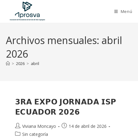
Saltar
al
Menú
contenido
Archivos mensuales: abril
2026
>
2026
>
abril
𝟯𝗥𝗔 𝗘𝗫𝗣𝗢 𝗝𝗢𝗥𝗡𝗔𝗗𝗔 𝗜𝗦𝗣
𝗘𝗖𝗨𝗔𝗗𝗢𝗥 𝟮𝟬𝟮𝟲
Autor
Publicación
Viviana Moncayo
14 de abril de 2026
de
de
Categoría
Sin categoría