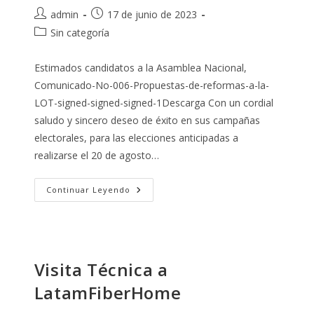
El
País
Autor
Publicación
admin
17 de junio de 2023
de
de
Categoría
Sin categoría
la
la
de
entrada:
entrada:
la
Estimados candidatos a la Asamblea Nacional,
entrada:
Comunicado-No-006-Propuestas-de-reformas-a-la-
LOT-signed-signed-signed-1Descarga Con un cordial
saludo y sincero deseo de éxito en sus campañas
electorales, para las elecciones anticipadas a
realizarse el 20 de agosto…
Propuestas
Continuar Leyendo
De
Reformas
A
La
Ley
Orgánica
De
Visita Técnica a
Telecomunicaciones
(LOT)
LatamFiberHome