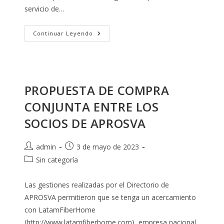
servicio de…
Reunión
Continuar Leyendo
De
Trabajo
Con
La
Empresa
Eléctrica
Azogues
PROPUESTA DE COMPRA
C.A.
CONJUNTA ENTRE LOS
SOCIOS DE APROSVA
Autor
Publicación
admin
3 de mayo de 2023
de
de
Categoría
Sin categoría
la
la
de
entrada:
entrada:
la
Las gestiones realizadas por el Directorio de
entrada:
APROSVA permitieron que se tenga un acercamiento
con LatamFiberHome
(http://www.latamfiberhome.com), empresa nacional