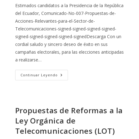
entrada:
entrada:
la
Estimados candidatos a la Presidencia de la República
entrada:
del Ecuador, Comunicado-No-007-Propuestas-de-
Acciones-Relevantes-para-el-Sector-de-
Telecomunicaciones-signed-signed-signed-signed-
signed-signed-signed-signed-signedDescarga Con un
cordial saludo y sincero deseo de éxito en sus
campañas electorales, para las elecciones anticipadas
a realizarse…
Propuestas
Continuar Leyendo
De
Políticas
Públicas
Y
Acciones
Relevantes
Para
Propuestas de Reformas a la
Impulsar
El
Ley Orgánica de
Sector
De
Las
Telecomunicaciones (LOT)
Telecomunicaciones
En