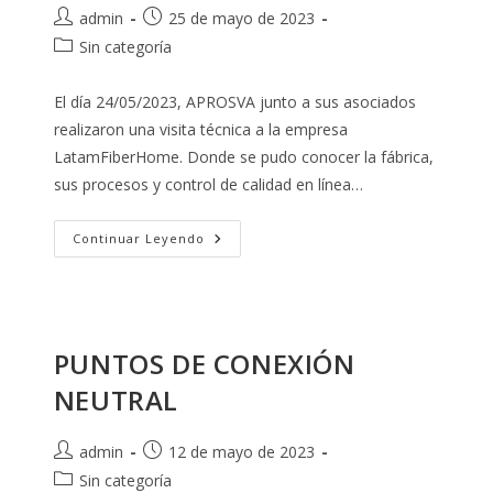
Autor
Publicación
admin
25 de mayo de 2023
de
de
Categoría
Sin categoría
la
la
de
entrada:
entrada:
la
El día 24/05/2023, APROSVA junto a sus asociados
entrada:
realizaron una visita técnica a la empresa
LatamFiberHome. Donde se pudo conocer la fábrica,
sus procesos y control de calidad en línea…
Visita
Continuar Leyendo
Técnica
A
LatamFiberHome
PUNTOS DE CONEXIÓN
NEUTRAL
Autor
Publicación
admin
12 de mayo de 2023
de
de
Categoría
Sin categoría