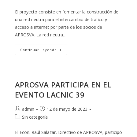
la
la
de
entrada:
entrada:
la
El proyecto consiste en fomentar la construcción de
entrada:
una red neutra para el intercambio de tráfico y
acceso a internet por parte de los socios de
APROSVA. La red neutra…
PUNTOS
Continuar Leyendo
DE
CONEXIÓN
NEUTRAL
APROSVA PARTICIPA EN EL
EVENTO LACNIC 39
Autor
Publicación
admin
12 de mayo de 2023
de
de
Categoría
Sin categoría
la
la
de
entrada:
entrada:
la
El Econ. Raúl Salazar, Directivo de APROSVA, participó
entrada: