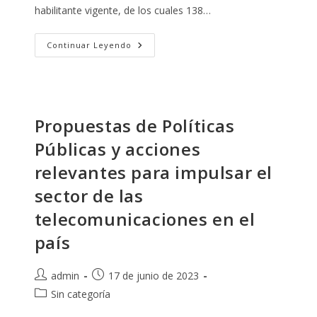
habilitante vigente, de los cuales 138…
INVITACIÓN
Continuar Leyendo
A
LA
EXPO
SMART
ISP
Propuestas de Políticas
Públicas y acciones
relevantes para impulsar el
sector de las
telecomunicaciones en el
país
Autor
Publicación
admin
17 de junio de 2023
de
de
Categoría
Sin categoría
la
la
de