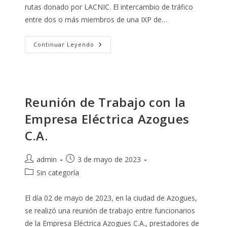
rutas donado por LACNIC. El intercambio de tráfico
entre dos o más miembros de una IXP de…
APROSVA
Continuar Leyendo
CUENTA
UN
SERVIDOR
DE
RUTAS
DONADO
POR
Reunión de Trabajo con la
LACNIC
Empresa Eléctrica Azogues
C.A.
Autor
Publicación
admin
3 de mayo de 2023
de
de
Categoría
Sin categoría
la
la
de
entrada:
entrada:
la
El día 02 de mayo de 2023, en la ciudad de Azogues,
entrada:
se realizó una reunión de trabajo entre funcionarios
de la Empresa Eléctrica Azogues C.A., prestadores de