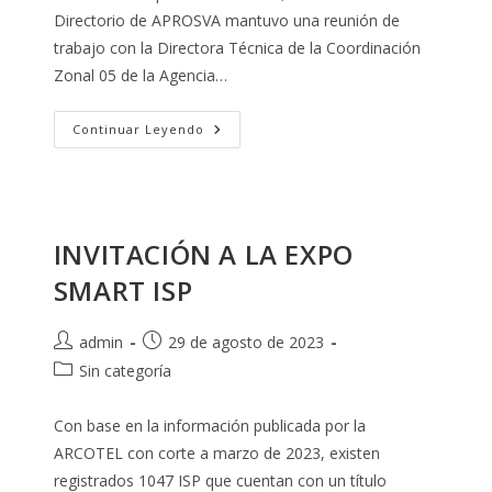
entrada:
Directorio de APROSVA mantuvo una reunión de
trabajo con la Directora Técnica de la Coordinación
Zonal 05 de la Agencia…
Reunión
Continuar Leyendo
De
Trabajo
Con
La
ARCOTEL
INVITACIÓN A LA EXPO
SMART ISP
Autor
Publicación
admin
29 de agosto de 2023
de
de
Categoría
Sin categoría
la
la
de
entrada:
entrada:
la
Con base en la información publicada por la
entrada:
ARCOTEL con corte a marzo de 2023, existen
registrados 1047 ISP que cuentan con un título