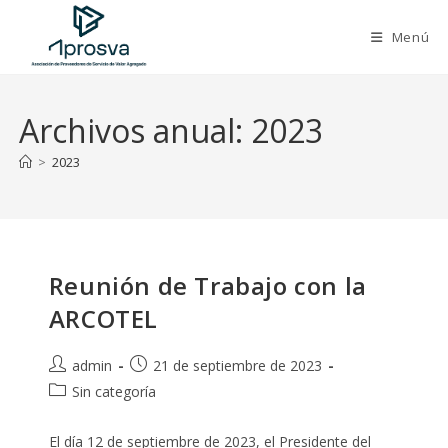
Saltar
al
Menú
contenido
Archivos anual: 2023
>
2023
Reunión de Trabajo con la
ARCOTEL
Autor
Publicación
admin
21 de septiembre de 2023
de
de
Categoría
Sin categoría
la
la
de
entrada:
entrada:
la
El día 12 de septiembre de 2023, el Presidente del