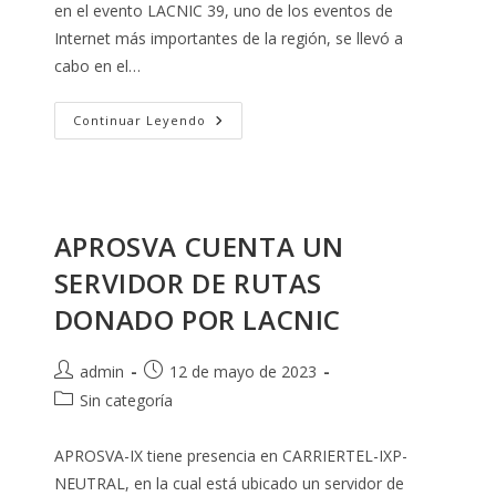
en el evento LACNIC 39, uno de los eventos de
Internet más importantes de la región, se llevó a
cabo en el…
APROSVA
Continuar Leyendo
PARTICIPA
EN
EL
EVENTO
LACNIC
39
APROSVA CUENTA UN
SERVIDOR DE RUTAS
DONADO POR LACNIC
Autor
Publicación
admin
12 de mayo de 2023
de
de
Categoría
Sin categoría
la
la
de
entrada:
entrada:
la
APROSVA-IX tiene presencia en CARRIERTEL-IXP-
entrada:
NEUTRAL, en la cual está ubicado un servidor de