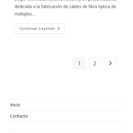
dedicada a la fabricación de cables de fibra óptica de
múltiples…
PROPUESTA
Continuar Leyendo
DE
COMPRA
CONJUNTA
ENTRE
LOS
SOCIOS
DE
APROSVA
1
2
Ir a la págin
Inicio
Contacto